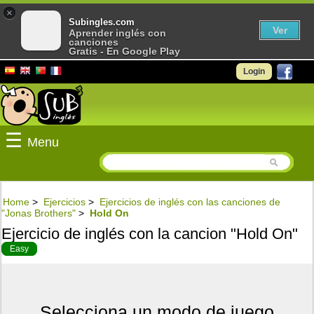
×
Subingles.com
Ver
Aprender inglés con
canciones
Gratis - En Google Play
Login
☰
Menu
Home
>
Ejercicios
>
Ejercicios de inglés con las canciones de
"Jonas Brothers"
>
Hold On
Ejercicio de inglés con la cancion "Hold On"
Easy
Selecciona un modo de juego