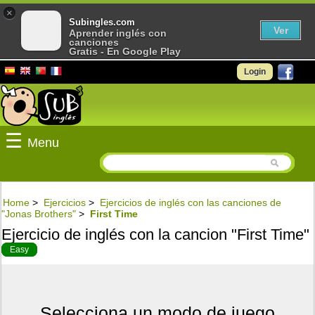
×
Subingles.com
Ver
Aprender inglés con
canciones
Gratis - En Google Play
Login
☰
Menu
Home
>
Ejercicios
>
Ejercicios de inglés con las canciones de
"Jonas Brothers"
>
First Time
Ejercicio de inglés con la cancion "First Time"
Easy
Selecciona un modo de juego