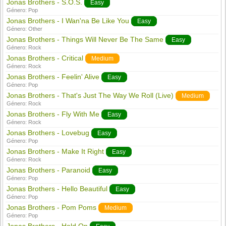
Jonas Brothers - S.O.S.
Easy
Género:
Pop
Jonas Brothers - I Wan'na Be Like You
Easy
Género:
Other
Jonas Brothers - Things Will Never Be The Same
Easy
Género:
Rock
Jonas Brothers - Critical
Medium
Género:
Rock
Jonas Brothers - Feelin' Alive
Easy
Género:
Pop
Jonas Brothers - That's Just The Way We Roll (Live)
Medium
Género:
Rock
Jonas Brothers - Fly With Me
Easy
Género:
Rock
Jonas Brothers - Lovebug
Easy
Género:
Pop
Jonas Brothers - Make It Right
Easy
Género:
Rock
Jonas Brothers - Paranoid
Easy
Género:
Pop
Jonas Brothers - Hello Beautiful
Easy
Género:
Pop
Jonas Brothers - Pom Poms
Medium
Género:
Pop