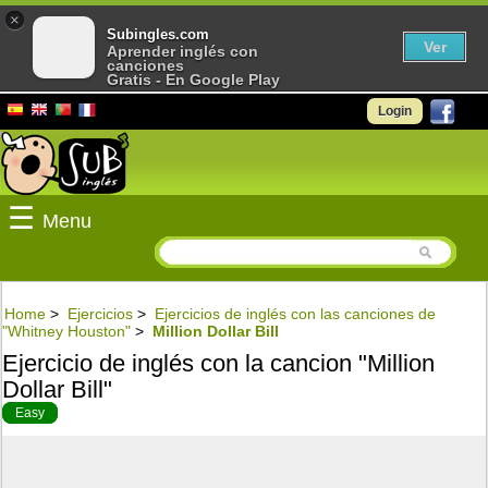
×
Subingles.com
Ver
Aprender inglés con
canciones
Gratis - En Google Play
Login
☰
Menu
Home
>
Ejercicios
>
Ejercicios de inglés con las canciones de
"Whitney Houston"
>
Million Dollar Bill
Ejercicio de inglés con la cancion "Million
Dollar Bill"
Easy