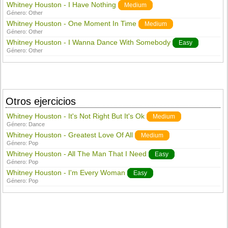
Whitney Houston - I Have Nothing
Medium
Género:
Other
Whitney Houston - One Moment In Time
Medium
Género:
Other
Whitney Houston - I Wanna Dance With Somebody
Easy
Género:
Other
Otros ejercicios
Whitney Houston - It's Not Right But It's Ok
Medium
Género:
Dance
Whitney Houston - Greatest Love Of All
Medium
Género:
Pop
Whitney Houston - All The Man That I Need
Easy
Género:
Pop
Whitney Houston - I'm Every Woman
Easy
Género:
Pop