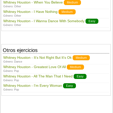
Whitney Houston - When You Believe
Medium
Género:
Other
Whitney Houston - I Have Nothing
Medium
Género:
Other
Whitney Houston - I Wanna Dance With Somebody
Easy
Género:
Other
Otros ejercicios
Whitney Houston - It's Not Right But It's Ok
Medium
Género:
Dance
Whitney Houston - Greatest Love Of All
Medium
Género:
Pop
Whitney Houston - All The Man That I Need
Easy
Género:
Pop
Whitney Houston - I'm Every Woman
Easy
Género:
Pop