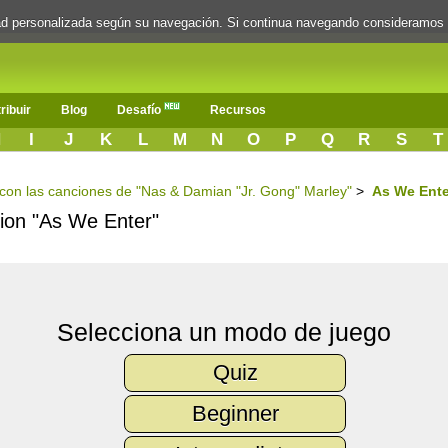
dad personalizada según su navegación. Si continua navegando consideramos
ribuir
Blog
Desafío
Recursos
H
I
J
K
L
M
N
O
P
Q
R
S
T
s con las canciones de "Nas & Damian "Jr. Gong" Marley"
>
As We Ente
cion "As We Enter"
Selecciona un modo de juego
Quiz
Beginner