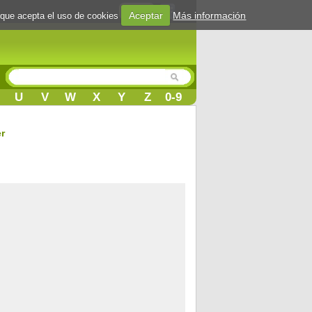
Login
Aceptar
Más información
 que acepta el uso de cookies
U
V
W
X
Y
Z
0-9
r