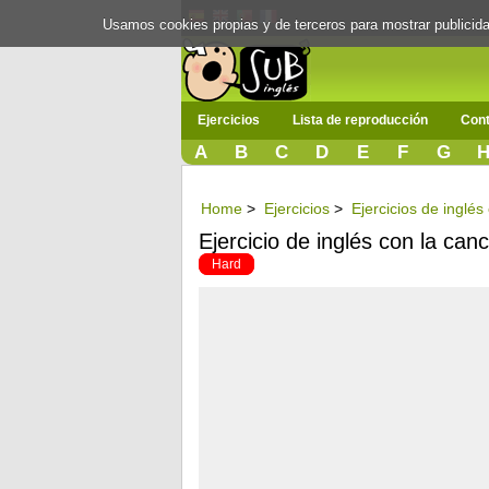
Usamos cookies propias y de terceros para mostrar publici
Ejercicios
Lista de reproducción
Cont
A
B
C
D
E
F
G
Home
>
Ejercicios
>
Ejercicios de inglé
Ejercicio de inglés con la can
Hard