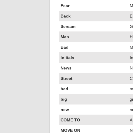
Fear
M
Back
E
Scream
G
Man
H
Bad
M
Initials
I
News
N
Street
C
bad
m
big
g
new
n
COME TO
A
MOVE ON
N