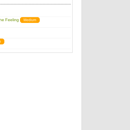
The Feeling
Medium
m