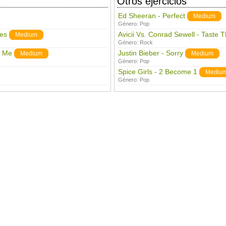
Otros ejercicios
Ed Sheeran - Perfect
Medium
Género:
Pop
ces
Avicii Vs. Conrad Sewell - Taste 
Medium
Género:
Rock
t Me
Justin Bieber - Sorry
Medium
Medium
Género:
Pop
Spice Girls - 2 Become 1
Mediu
Género:
Pop