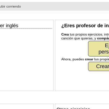
ubir corriendo
er inglés
¿Eres profesor de i
Crea
tus propios ejercicios, in
canción que quieras, y
compár
E
pers
Ahora, puedes
crear
tus propi
Crear