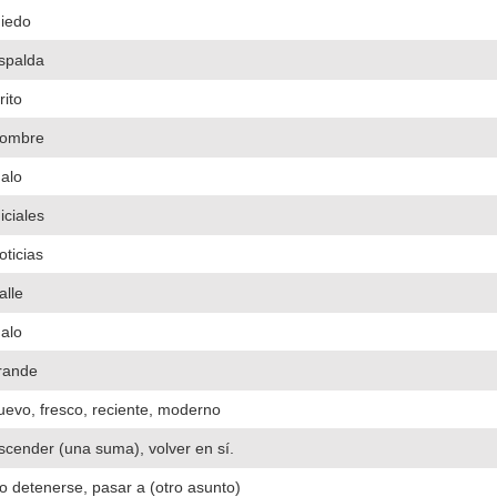
iedo
spalda
rito
ombre
alo
niciales
oticias
alle
alo
rande
uevo, fresco, reciente, moderno
scender (una suma), volver en sí.
o detenerse, pasar a (otro asunto)