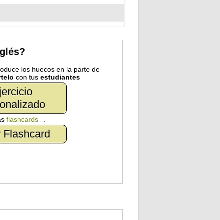
nglés?
troduce los huecos en la parte de
telo
con tus
estudiantes
jercicio
onalizado
as
flashcards
.
 Flashcard