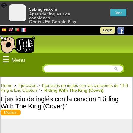
×
Subingles.com
Ver
Aprender inglés con
canciones
Gratis - En Google Play
Login
☰
Menu
Home
>
Ejercicios
>
Ejercicios de inglés con las canciones de "B.B.
King & Eric Clapton"
>
Riding With The King (Cover)
Ejercicio de inglés con la cancion "Riding
With The King (Cover)"
Medium