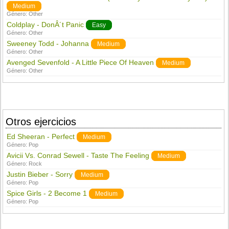
Medium
Género:
Other
Coldplay - DonÂ´t Panic
Easy
Género:
Other
Sweeney Todd - Johanna
Medium
Género:
Other
Avenged Sevenfold - A Little Piece Of Heaven
Medium
Género:
Other
Otros ejercicios
Ed Sheeran - Perfect
Medium
Género:
Pop
Avicii Vs. Conrad Sewell - Taste The Feeling
Medium
Género:
Rock
Justin Bieber - Sorry
Medium
Género:
Pop
Spice Girls - 2 Become 1
Medium
Género:
Pop