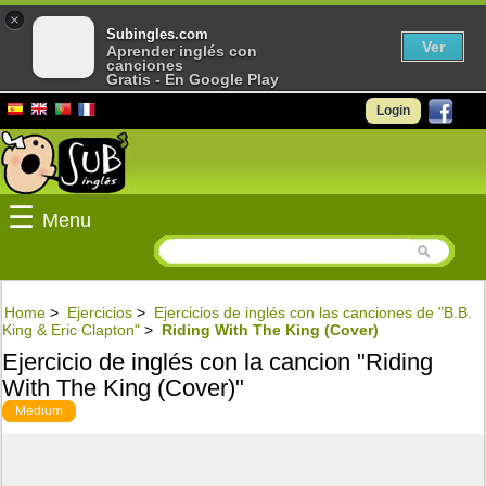
×
Subingles.com
Ver
Aprender inglés con
canciones
Gratis - En Google Play
Login
☰
Menu
Home
>
Ejercicios
>
Ejercicios de inglés con las canciones de "B.B.
King & Eric Clapton"
>
Riding With The King (Cover)
Ejercicio de inglés con la cancion "Riding
With The King (Cover)"
Medium