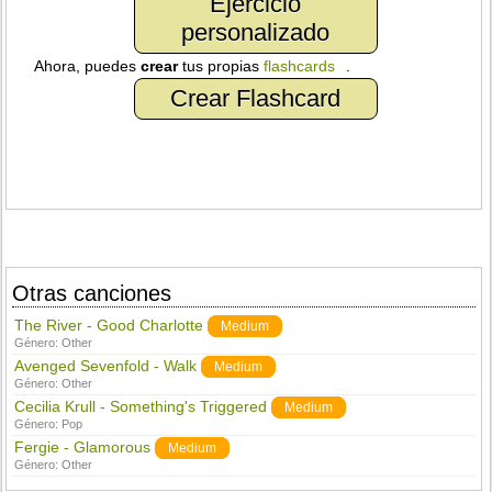
Ejercicio
personalizado
Ahora, puedes
crear
tus propias
flashcards
.
Crear Flashcard
Otras canciones
The River - Good Charlotte
Medium
Género:
Other
Avenged Sevenfold - Walk
Medium
Género:
Other
Cecilia Krull - Something's Triggered
Medium
Género:
Pop
Fergie - Glamorous
Medium
Género:
Other