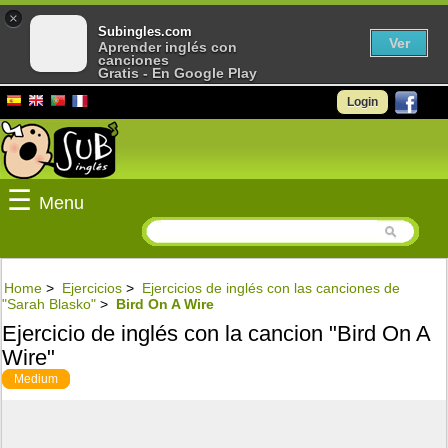
×
Subingles.com
Ver
Aprender inglés con
canciones
Gratis - En Google Play
Login
☰
Menu
Home
>
Ejercicios
>
Ejercicios de inglés con las canciones de
"Sarah Blasko"
>
Bird On A Wire
Ejercicio de inglés con la cancion "Bird On A
Wire"
Medium