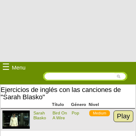
☰
Menu
Ejercicios de inglés con las canciones de
"Sarah Blasko"
Título
Género
Nivel
Sarah
Bird On
Pop
Medium
Play
Blasko
A Wire