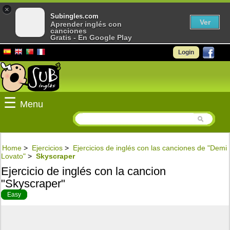
×
Subingles.com
Ver
Aprender inglés con
canciones
Gratis - En Google Play
Login
☰
Menu
Home
>
Ejercicios
>
Ejercicios de inglés con las canciones de "Demi
Lovato"
>
Skyscraper
Ejercicio de inglés con la cancion
"Skyscraper"
Easy