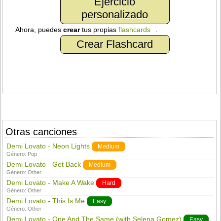
Ejercicio
personalizado
Ahora, puedes
crear
tus propias
flashcards
.
Crear Flashcard
Otras canciones
Demi Lovato - Neon Lights
Medium
Género:
Pop
Demi Lovato - Get Back
Medium
Género:
Other
Demi Lovato - Make A Wake
Hard
Género:
Other
Demi Lovato - This Is Me
Easy
Género:
Other
Demi Lovato - One And The Same (with Selena Gomez)
Easy