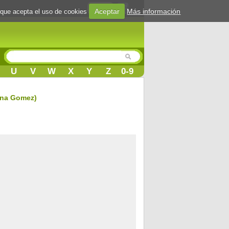
Login
Aceptar
Más información
 que acepta el uso de cookies
U
V
W
X
Y
Z
0-9
ena Gomez)