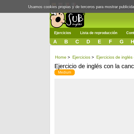
Usamos cookies propias y de terceros para mostrar publici
Ejercicios
Lista de reproducción
Cont
A
B
C
D
E
F
G
Home
>
Ejercicios
>
Ejercicios de inglé
Ejercicio de inglés con la c
Medium