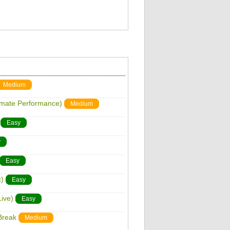
Medium
timate Performance)
Medium
Easy
y
Easy
)
Easy
Live)
Easy
Break
Medium