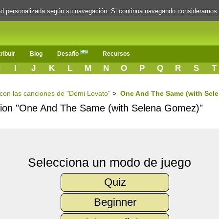
dad personalizada según su navegación. Si continua navegando consideramos
ribuir
Blog
Desafío
Recursos
H
I
J
K
L
M
N
O
P
Q
R
S
T
s con las canciones de "Demi Lovato"
>
One And The Same (with Sel
ancion "One And The Same (with Selena Gomez)"
Selecciona un modo de juego
Quiz
Beginner