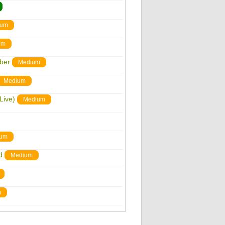
ium
um
ber
Medium
Medium
Live)
Medium
um
d
Medium
m