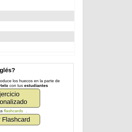
nglés?
troduce los huecos en la parte de
telo
con tus
estudiantes
jercicio
onalizado
as
flashcards
.
 Flashcard