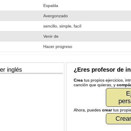
Espalda
Avergonzado
sencillo, simple, facíl
Venir de
Hacer progreso
er inglés
¿Eres profesor de i
Crea
tus propios ejercicios, in
canción que quieras, y
compár
E
pers
Ahora, puedes
crear
tus propi
Crear