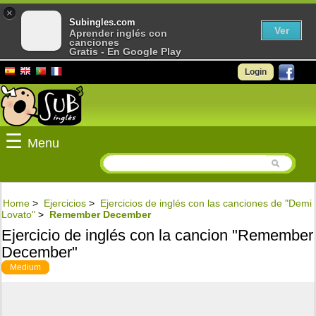
×
Subingles.com
Ver
Aprender inglés con
canciones
Gratis - En Google Play
Login
☰
Menu
Home
>
Ejercicios
>
Ejercicios de inglés con las canciones de "Demi
Lovato"
>
Remember December
Ejercicio de inglés con la cancion "Remember
December"
Medium