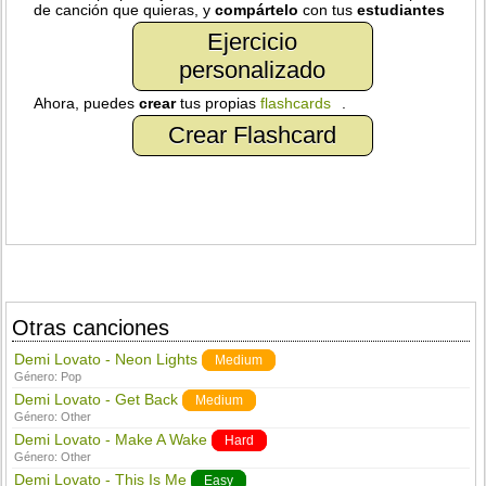
de canción que quieras, y
compártelo
con tus
estudiantes
Ejercicio
personalizado
Ahora, puedes
crear
tus propias
flashcards
.
Crear Flashcard
Otras canciones
Demi Lovato - Neon Lights
Medium
Género:
Pop
Demi Lovato - Get Back
Medium
Género:
Other
Demi Lovato - Make A Wake
Hard
Género:
Other
Demi Lovato - This Is Me
Easy