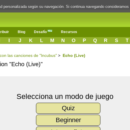
dad personalizada según su navegación. Si continua navegando consideramos
ribuir
Blog
Desafío
Recursos
H
I
J
K
L
M
N
O
P
Q
R
S
T
s con las canciones de "Incubus"
>
Echo (Live)
cion "Echo (Live)"
Selecciona un modo de juego
Quiz
Beginner