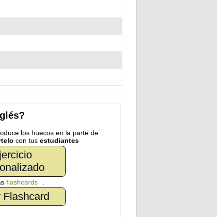
nglés?
troduce los huecos en la parte de
telo
con tus
estudiantes
jercicio
onalizado
as
flashcards
.
 Flashcard