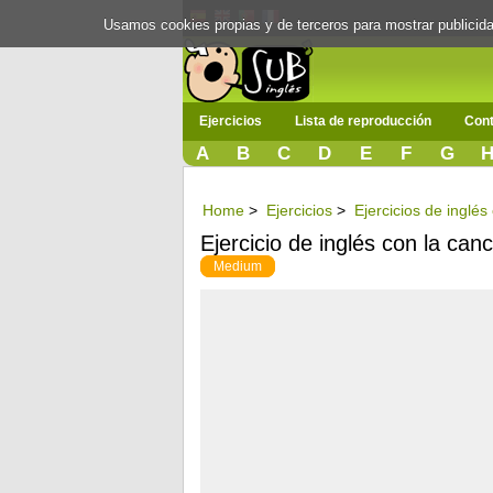
Usamos cookies propias y de terceros para mostrar publici
Ejercicios
Lista de reproducción
Cont
A
B
C
D
E
F
G
Home
>
Ejercicios
>
Ejercicios de inglé
Ejercicio de inglés con la can
Medium