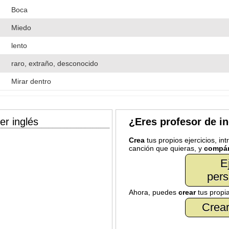
Boca
Miedo
lento
raro, extraño, desconocido
Mirar dentro
er inglés
¿Eres profesor de i
Crea
tus propios ejercicios, in
canción que quieras, y
compár
E
pers
Ahora, puedes
crear
tus propi
Crear