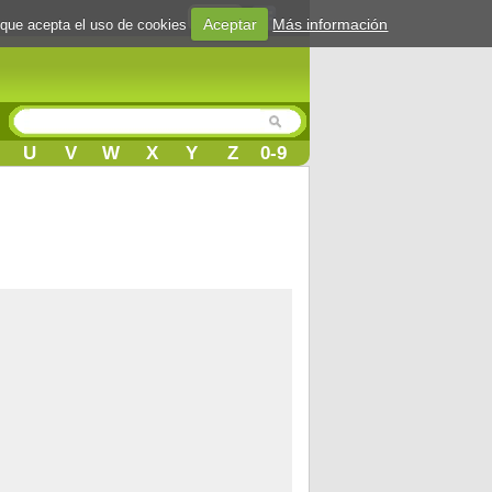
Login
Aceptar
Más información
 que acepta el uso de cookies
U
V
W
X
Y
Z
0-9