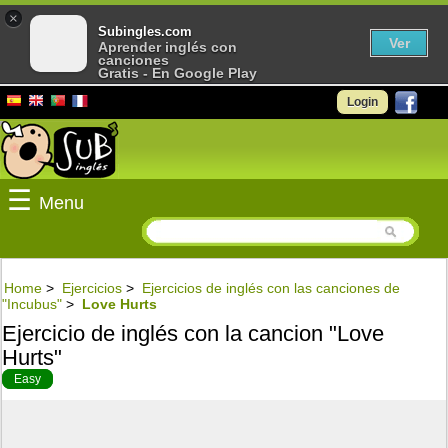
×
Subingles.com
Ver
Aprender inglés con
canciones
Gratis - En Google Play
Login
☰
Menu
Home
>
Ejercicios
>
Ejercicios de inglés con las canciones de
"Incubus"
>
Love Hurts
Ejercicio de inglés con la cancion "Love
Hurts"
Easy