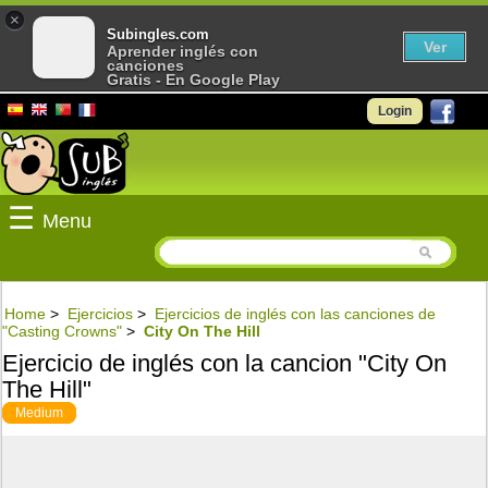
×
Subingles.com
Ver
Aprender inglés con
canciones
Gratis - En Google Play
Login
☰
Menu
Home
>
Ejercicios
>
Ejercicios de inglés con las canciones de
"Casting Crowns"
>
City On The Hill
Ejercicio de inglés con la cancion "City On
The Hill"
Medium