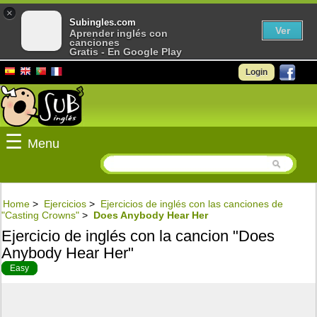
×
Subingles.com
Ver
Aprender inglés con
canciones
Gratis - En Google Play
Login
☰
Menu
Home
>
Ejercicios
>
Ejercicios de inglés con las canciones de
"Casting Crowns"
>
Does Anybody Hear Her
Ejercicio de inglés con la cancion "Does
Anybody Hear Her"
Easy