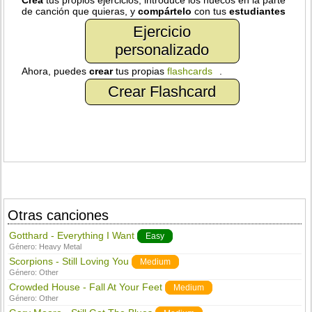
Crea
tus propios ejercicios, introduce los huecos en la parte
de canción que quieras, y
compártelo
con tus
estudiantes
Ejercicio
personalizado
Ahora, puedes
crear
tus propias
flashcards
.
Crear Flashcard
Otras canciones
Gotthard - Everything I Want
Easy
Género:
Heavy Metal
Scorpions - Still Loving You
Medium
Género:
Other
Crowded House - Fall At Your Feet
Medium
Género:
Other