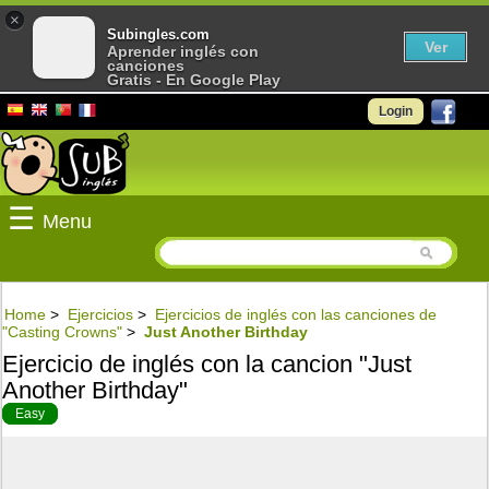
×
Subingles.com
Ver
Aprender inglés con
canciones
Gratis - En Google Play
Login
☰
Menu
Home
>
Ejercicios
>
Ejercicios de inglés con las canciones de
"Casting Crowns"
>
Just Another Birthday
Ejercicio de inglés con la cancion "Just
Another Birthday"
Easy