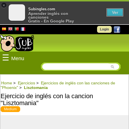
×
Subingles.com
Ver
Aprender inglés con
canciones
Gratis - En Google Play
Login
☰
Menu
Home
>
Ejercicios
>
Ejercicios de inglés con las canciones de
"Phoenix"
>
Lisztomania
Ejercicio de inglés con la cancion
"Lisztomania"
Medium