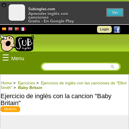
×
Subingles.com
Ver
Aprender inglés con
canciones
Gratis - En Google Play
Login
☰
Menu
Home
>
Ejercicios
>
Ejercicios de inglés con las canciones de "Elliot
Smith"
>
Baby Britain
Ejercicio de inglés con la cancion "Baby
Britain"
Medium