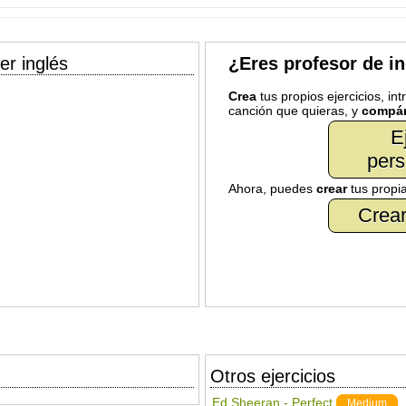
er inglés
¿Eres profesor de i
Crea
tus propios ejercicios, in
canción que quieras, y
compár
E
pers
Ahora, puedes
crear
tus propi
Crear
Otros ejercicios
Ed Sheeran - Perfect
Medium