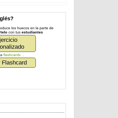
nglés?
troduce los huecos en la parte de
telo
con tus
estudiantes
jercicio
onalizado
as
flashcards
.
 Flashcard