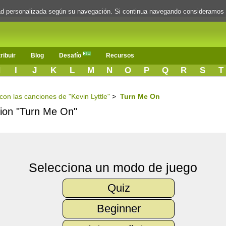
dad personalizada según su navegación. Si continua navegando consideramos
ribuir
Blog
Desafío
Recursos
H
I
J
K
L
M
N
O
P
Q
R
S
T
 con las canciones de "Kevin Lyttle"
>
Turn Me On
ncion "Turn Me On"
Selecciona un modo de juego
Quiz
Beginner