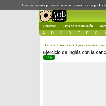
Usamos cookies propias y de terceros para mostrar publici
Ejercicios
Lista de reproducción
Cont
A
B
C
D
E
F
G
Home
>
Ejercicios
>
Ejercicios de inglés
Ejercicio de inglés con la ca
Easy