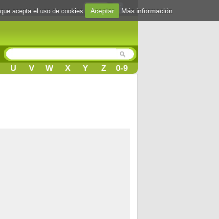
Login
Aceptar
Más información
 que acepta el uso de cookies
U
V
W
X
Y
Z
0-9