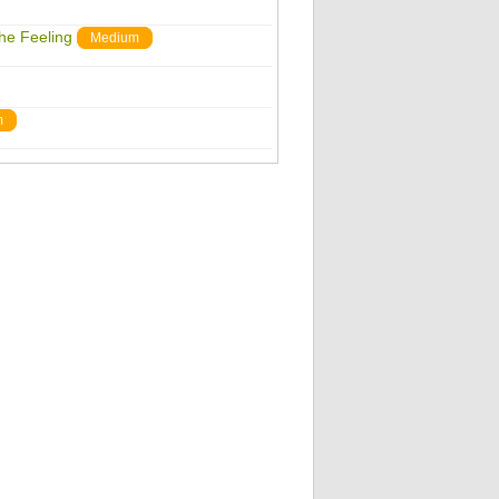
The Feeling
Medium
m