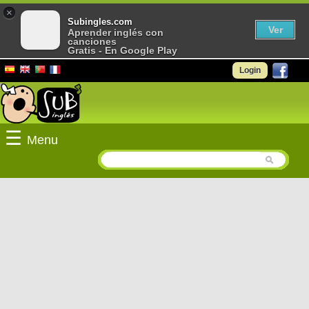
×
Subingles.com
Ver
Aprender inglés con
canciones
Gratis - En Google Play
Login
☰
Menu