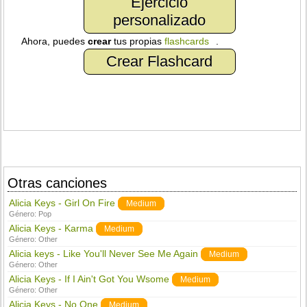
Ejercicio
personalizado
Ahora, puedes
crear
tus propias
flashcards
.
Crear Flashcard
Otras canciones
Alicia Keys - Girl On Fire
Medium
Género:
Pop
Alicia Keys - Karma
Medium
Género:
Other
Alicia keys - Like You'll Never See Me Again
Medium
Género:
Other
Alicia Keys - If I Ain't Got You Wsome
Medium
Género:
Other
Alicia Keys - No One
Medium