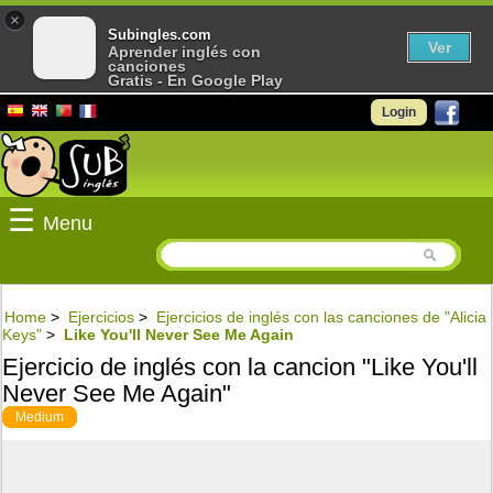
×
Subingles.com
Ver
Aprender inglés con
canciones
Gratis - En Google Play
Login
☰
Menu
Home
>
Ejercicios
>
Ejercicios de inglés con las canciones de "Alicia
Keys"
>
Like You'll Never See Me Again
Ejercicio de inglés con la cancion "Like You'll
Never See Me Again"
Medium