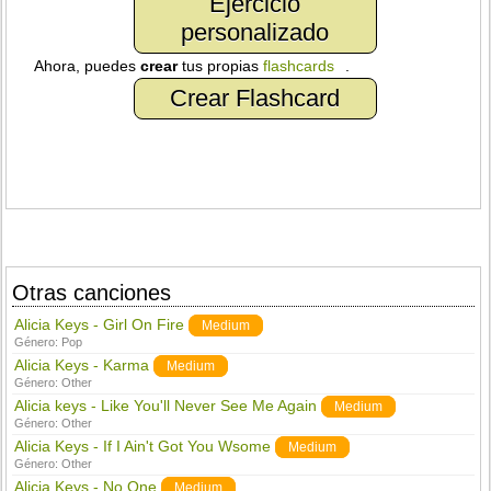
Ejercicio
personalizado
Ahora, puedes
crear
tus propias
flashcards
.
Crear Flashcard
Otras canciones
Alicia Keys - Girl On Fire
Medium
Género:
Pop
Alicia Keys - Karma
Medium
Género:
Other
Alicia keys - Like You'll Never See Me Again
Medium
Género:
Other
Alicia Keys - If I Ain't Got You Wsome
Medium
Género:
Other
Alicia Keys - No One
Medium