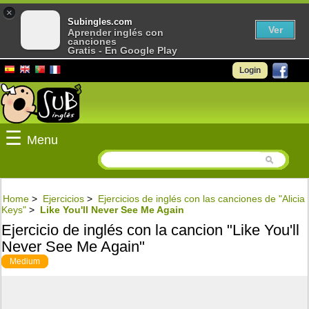
×
Subingles.com
Ver
Aprender inglés con
canciones
Gratis - En Google Play
Login
☰
Menu
Home
>
Ejercicios
>
Ejercicios de inglés con las canciones de "Alicia
Keys"
>
Like You'll Never See Me Again
Ejercicio de inglés con la cancion "Like You'll
Never See Me Again"
Medium