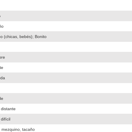
o
ño
 (chicas, bebés); Bonito
re
te
ida
de
, distante
difícil
, mezquino, tacaño