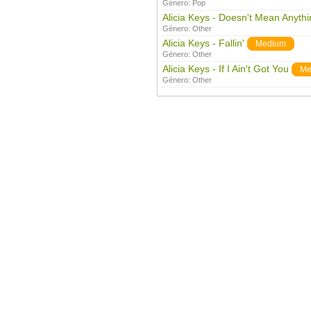
Género:
Pop
Alicia Keys - Doesn't Mean Anythi
Género:
Other
Alicia Keys - Fallin'
Medium
Género:
Other
Alicia Keys - If I Ain't Got You
Me
Género:
Other