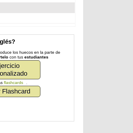
nglés?
troduce los huecos en la parte de
telo
con tus
estudiantes
jercicio
onalizado
as
flashcards
.
 Flashcard