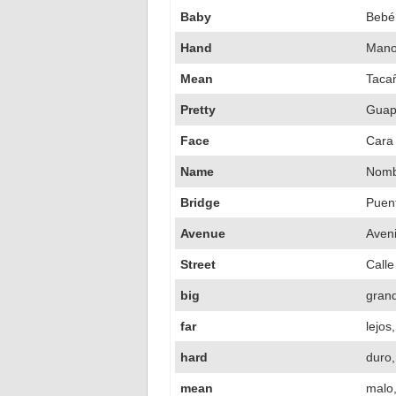
Baby
Bebé
Hand
Man
Mean
Taca
Pretty
Guapo
Face
Cara
Name
Nomb
Bridge
Puen
Avenue
Aven
Street
Calle
big
gran
far
lejos
hard
duro, 
mean
malo