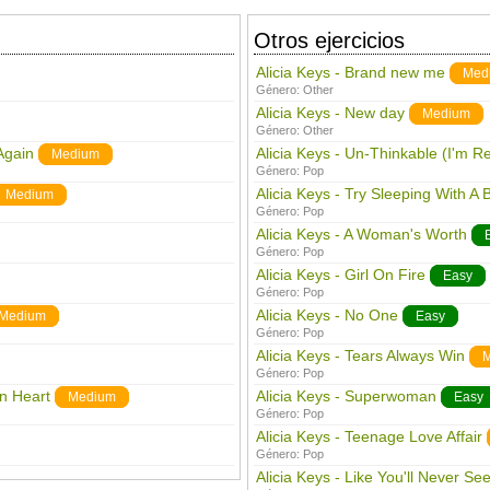
Otros ejercicios
Alicia Keys - Brand new me
Med
Género:
Other
Alicia Keys - New day
Medium
Género:
Other
Again
Alicia Keys - Un-Thinkable (I'm R
Medium
Género:
Pop
Alicia Keys - Try Sleeping With A
Medium
Género:
Pop
Alicia Keys - A Woman's Worth
Género:
Pop
Alicia Keys - Girl On Fire
Easy
Género:
Pop
Alicia Keys - No One
Medium
Easy
Género:
Pop
Alicia Keys - Tears Always Win
M
Género:
Pop
en Heart
Alicia Keys - Superwoman
Medium
Easy
Género:
Pop
Alicia Keys - Teenage Love Affair
Género:
Pop
Alicia Keys - Like You'll Never S