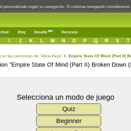
dad personalizada según su navegación. Si continua navegando consideramos
ribuir
Blog
Desafío
Recursos
H
I
J
K
L
M
N
O
P
Q
R
S
T
 con las canciones de "Alicia Keys"
>
Empire State Of Mind (Part II) 
cion "Empire State Of Mind (Part II) Broken Down (
Selecciona un modo de juego
Quiz
Beginner