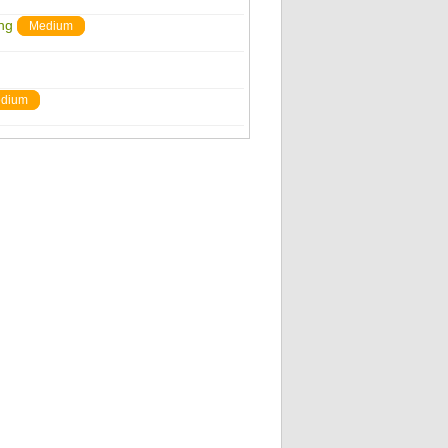
ng
Medium
dium