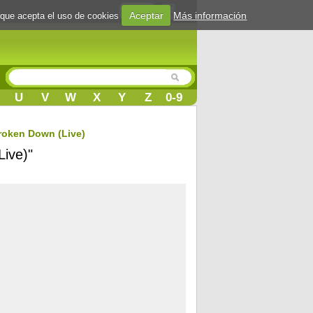
Login
Aceptar
Más información
 que acepta el uso de cookies
U
V
W
X
Y
Z
0-9
Broken Down (Live)
Live)"