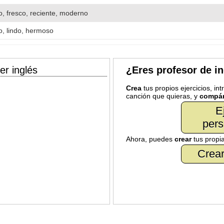
, fresco, reciente, moderno
o, lindo, hermoso
er inglés
¿Eres profesor de i
Crea
tus propios ejercicios, in
canción que quieras, y
compár
E
pers
Ahora, puedes
crear
tus propi
Crear