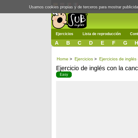
Usamos cookies propias y de terceros para mostrar publici
Ejercicios
Lista de reproducción
Cont
A
B
C
D
E
F
G
Home
>
Ejercicios
>
Ejercicios de inglés
Ejercicio de inglés con la can
Easy