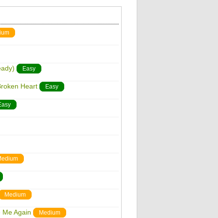
ium
eady)
Easy
 Broken Heart
Easy
Easy
edium
Medium
ee Me Again
Medium