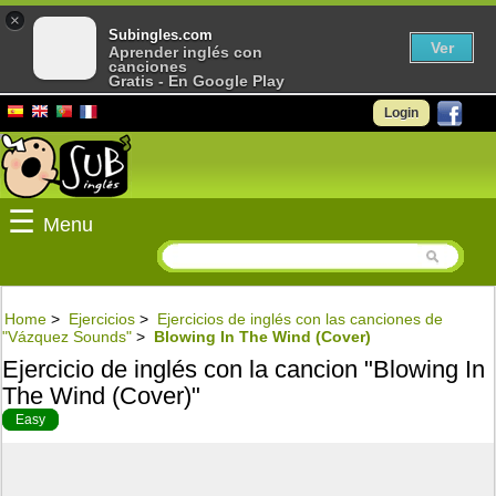
×
Subingles.com
Ver
Aprender inglés con
canciones
Gratis - En Google Play
Login
☰
Menu
Home
>
Ejercicios
>
Ejercicios de inglés con las canciones de
"Vázquez Sounds"
>
Blowing In The Wind (Cover)
Ejercicio de inglés con la cancion "Blowing In
The Wind (Cover)"
Easy