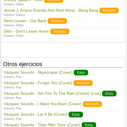
Medium
Género:
Other
Jessie J, Ariana Grande And Nicki Minaj - Bang Bang
Medium
Género:
Dance
Demi Lovato - Get Back
Medium
Género:
Other
Dido - Don't Leave Home
Medium
Género:
Other
Otros ejercicios
Vázquez Sounds - Skyscraper (Cover)
Easy
Género:
Pop
Vázquez Sounds - Forget You (Cover)
Medium
Género:
Pop
Vázquez Sounds - Set Fire To The Rain (Cover) (Live)
Easy
Género:
Pop
Vázquez Sounds - I Want You Back (Cover)
Medium
Género:
Pop
Vázquez Sounds - Let It Be (Cover)
Easy
Género:
Pop
Vázquez Sounds - Time After Time (Cover)
Easy