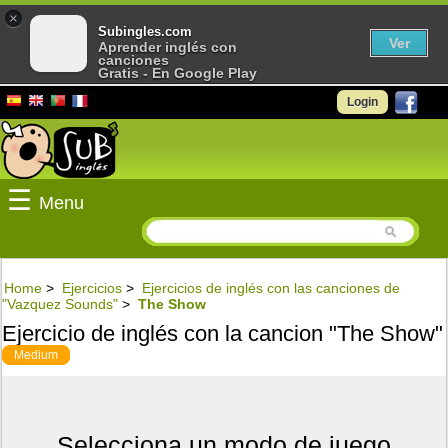
×
Subingles.com
Ver
Aprender inglés con
canciones
Gratis - En Google Play
Login
☰
Menu
Home
>
Ejercicios
>
Ejercicios de inglés con las canciones de
"Vazquez Sounds"
>
The Show
Ejercicio de inglés con la cancion "The Show"
Medium
Selecciona un modo de juego