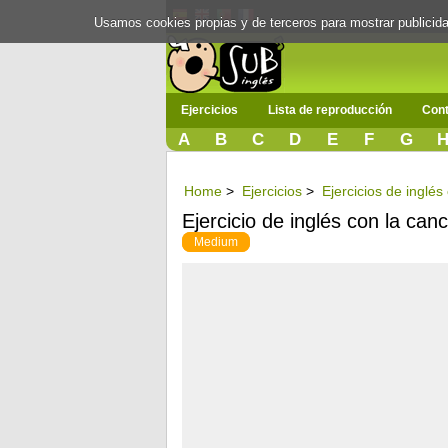
Usamos cookies propias y de terceros para mostrar publici
Ejercicios
Lista de reproducción
Cont
A
B
C
D
E
F
G
Home
>
Ejercicios
>
Ejercicios de inglés
Ejercicio de inglés con la can
Medium