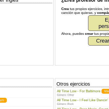
er inglés
¿Eres profesor de i
Crea
tus propios ejercicios, in
canción que quieras, y
compár
E
pers
Ahora, puedes
crear
tus propi
Crear
Otros ejercicios
All Time Low - For Baltimore
Me
Género:
Other
All Time Low - I Feel Like Dancin'
ium
Género:
Rock