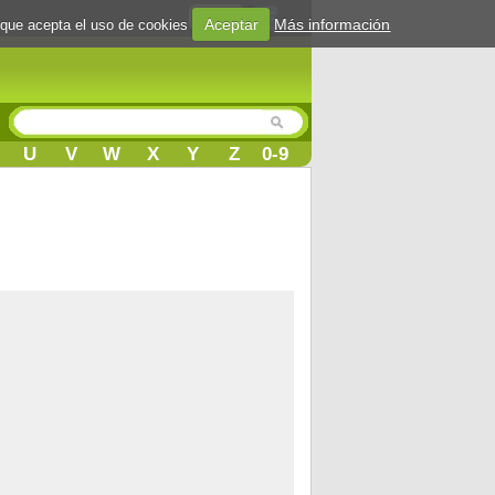
Login
Aceptar
Más información
 que acepta el uso de cookies
U
V
W
X
Y
Z
0-9