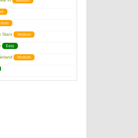
 Me In
Medium
um
dium
e Stars
Medium
e
Easy
erland
Medium