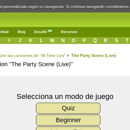
dad personalizada según su navegación. Si continua navegando consideramos
ribuir
Blog
Desafío
Recursos
H
I
J
K
L
M
N
O
P
Q
R
S
T
 con las canciones de "All Time Low"
>
The Party Scene (Live)
cion "The Party Scene (Live)"
Selecciona un modo de juego
Quiz
Beginner