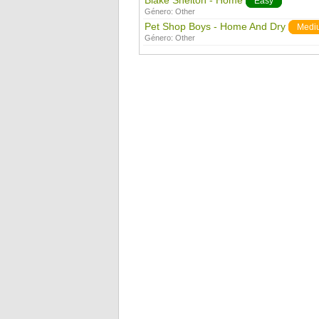
Blake Shelton - Home
Easy
Género:
Other
Pet Shop Boys - Home And Dry
Medi
Género:
Other