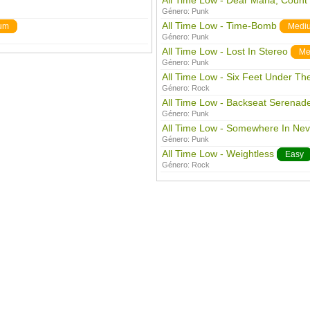
All Time Low - Dear Maria, Count
Género:
Punk
All Time Low - Time-Bomb
um
Medi
Género:
Punk
All Time Low - Lost In Stereo
Me
Género:
Punk
All Time Low - Six Feet Under Th
Género:
Rock
All Time Low - Backseat Serenad
Género:
Punk
All Time Low - Somewhere In Nev
Género:
Punk
All Time Low - Weightless
Easy
Género:
Rock