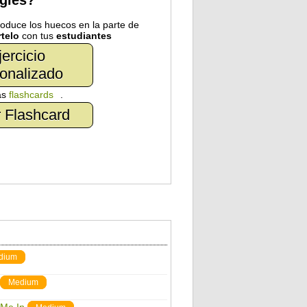
nglés?
troduce los huecos en la parte de
telo
con tus
estudiantes
jercicio
onalizado
as
flashcards
.
 Flashcard
dium
Medium