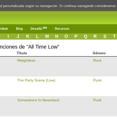
dad personalizada según su navegación. Si continua navegando consideramos
ribuir
Blog
Desafío
Recursos
H
I
J
K
L
M
N
O
P
Q
R
S
T
anciones de "All Time Low"
Título
Género
Weightless
Rock
The Party Scene (Live)
Punk
Somewhere In Neverland
Punk