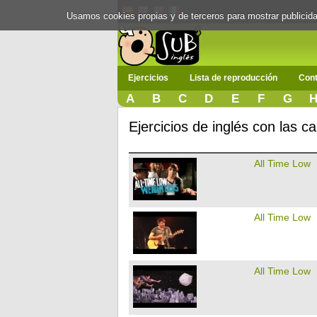
Usamos cookies propias y de terceros para mostrar publici
Ejercicios
Lista de reproducción
Cont
A
B
C
D
E
F
G
Ejercicios de inglés con las c
All Time Low
All Time Low
All Time Low