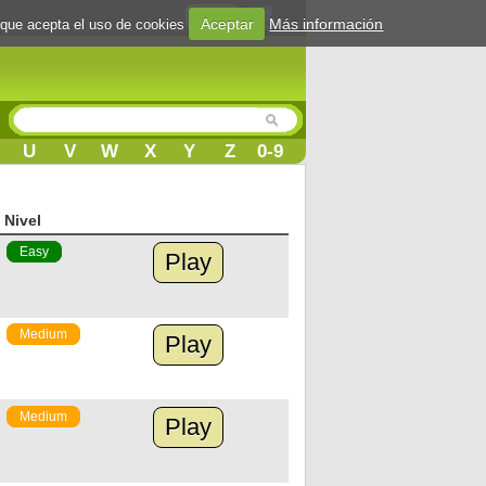
Login
Aceptar
Más información
 que acepta el uso de cookies
U
V
W
X
Y
Z
0-9
Nivel
Easy
Play
Medium
Play
Medium
Play