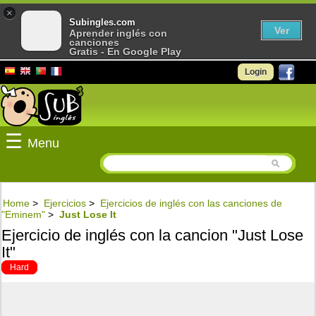
×
Subingles.com
Ver
Aprender inglés con
canciones
Gratis - En Google Play
Login
☰
Menu
Home
>
Ejercicios
>
Ejercicios de inglés con las canciones de
"Eminem"
>
Just Lose It
Ejercicio de inglés con la cancion "Just Lose
It"
Hard