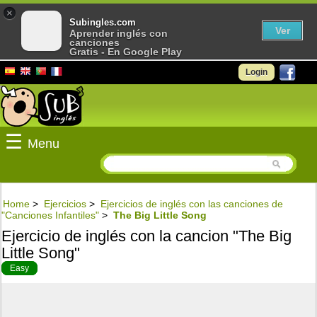
×
Subingles.com
Ver
Aprender inglés con
canciones
Gratis - En Google Play
Login
☰
Menu
Home
>
Ejercicios
>
Ejercicios de inglés con las canciones de
"Canciones Infantiles"
>
The Big Little Song
Ejercicio de inglés con la cancion "The Big
Little Song"
Easy