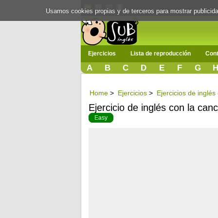
Usamos cookies propias y de terceros para mostrar publici
Ejercicios
Lista de reproducción
Cont
A
B
C
D
E
F
G
Home
>
Ejercicios
>
Ejercicios de inglés
Ejercicio de inglés con la canc
Easy