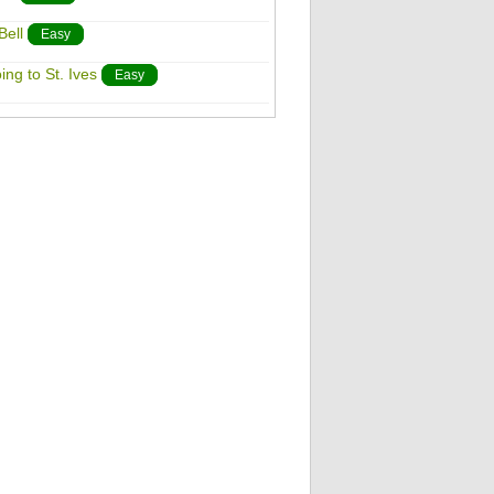
Bell
Easy
ing to St. Ives
Easy