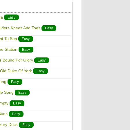
na
Easy
ulders Knees And Toes
Easy
ent To Sea
Easy
he Station
Easy
 Is Bound For Glory
Easy
 Old Duke Of York
Easy
Song
Easy
tle Song
Easy
umpty
Easy
Buns
Easy
ckory Dock
Easy