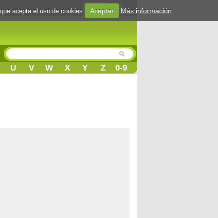
Login
Aceptar
Más información
 que acepta el uso de cookies
U
V
W
X
Y
Z
0-9