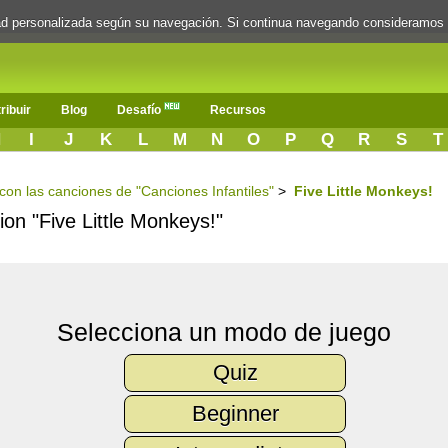
dad personalizada según su navegación. Si continua navegando consideramos
ribuir
Blog
Desafío
Recursos
H
I
J
K
L
M
N
O
P
Q
R
S
T
 con las canciones de "Canciones Infantiles"
>
Five Little Monkeys!
ion "Five Little Monkeys!"
Selecciona un modo de juego
Quiz
Beginner