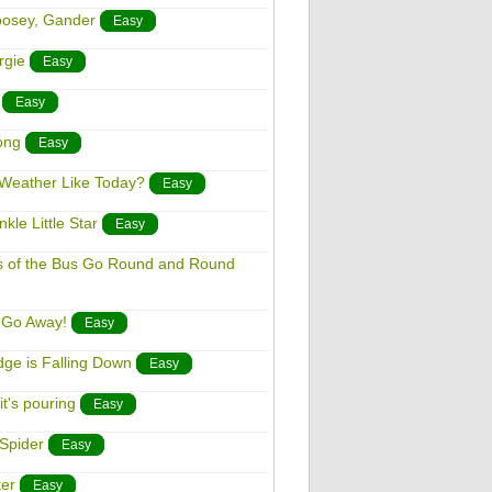
oosey, Gander
Easy
rgie
Easy
Easy
ong
Easy
e Weather Like Today?
Easy
kle Little Star
Easy
ls of the Bus Go Round and Round
, Go Away!
Easy
dge is Falling Down
Easy
it's pouring
Easy
 Spider
Easy
ter
Easy