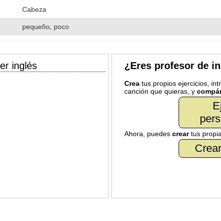
Cabeza
pequeño, poco
er inglés
¿Eres profesor de i
Crea
tus propios ejercicios, in
canción que quieras, y
compár
E
pers
Ahora, puedes
crear
tus propi
Crear