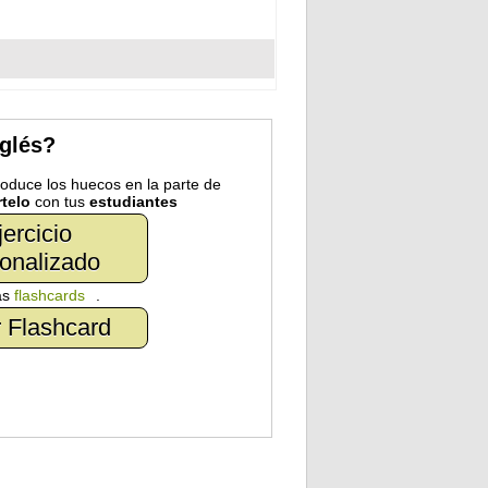
nglés?
troduce los huecos en la parte de
telo
con tus
estudiantes
jercicio
onalizado
as
flashcards
.
 Flashcard