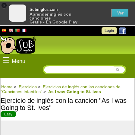
×
Subingles.com
Ver
Aprender inglés con
canciones
Gratis - En Google Play
Login
☰
Menu
Home
>
Ejercicios
>
Ejercicios de inglés con las canciones de
"Canciones Infantiles"
>
As I was Going to St. Ives
Ejercicio de inglés con la cancion "As I was
Going to St. Ives"
Easy