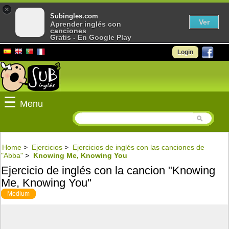
×
Subingles.com
Ver
Aprender inglés con
canciones
Gratis - En Google Play
Login
☰
Menu
Home
>
Ejercicios
>
Ejercicios de inglés con las canciones de
"Abba"
>
Knowing Me, Knowing You
Ejercicio de inglés con la cancion "Knowing
Me, Knowing You"
Medium