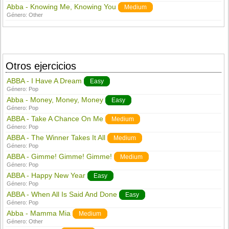
Abba - Knowing Me, Knowing You
Medium
Género:
Other
Otros ejercicios
ABBA - I Have A Dream
Easy
Género:
Pop
Abba - Money, Money, Money
Easy
Género:
Pop
ABBA - Take A Chance On Me
Medium
Género:
Pop
ABBA - The Winner Takes It All
Medium
Género:
Pop
ABBA - Gimme! Gimme! Gimme!
Medium
Género:
Pop
ABBA - Happy New Year
Easy
Género:
Pop
ABBA - When All Is Said And Done
Easy
Género:
Pop
Abba - Mamma Mia
Medium
Género:
Other