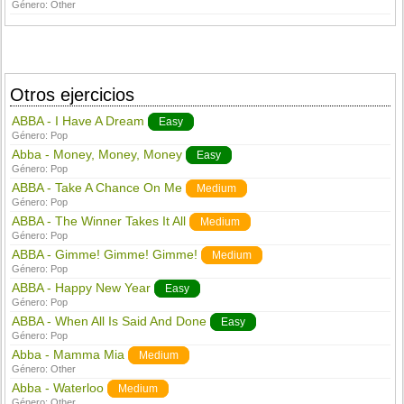
Género:
Other
Otros ejercicios
ABBA - I Have A Dream
Easy
Género:
Pop
Abba - Money, Money, Money
Easy
Género:
Pop
ABBA - Take A Chance On Me
Medium
Género:
Pop
ABBA - The Winner Takes It All
Medium
Género:
Pop
ABBA - Gimme! Gimme! Gimme!
Medium
Género:
Pop
ABBA - Happy New Year
Easy
Género:
Pop
ABBA - When All Is Said And Done
Easy
Género:
Pop
Abba - Mamma Mia
Medium
Género:
Other
Abba - Waterloo
Medium
Género:
Other