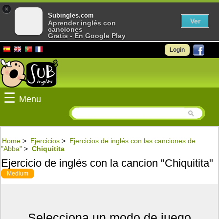
×
Subingles.com
Ver
Aprender inglés con
canciones
Gratis - En Google Play
Login
☰
Menu
Home
>
Ejercicios
>
Ejercicios de inglés con las canciones de
"Abba"
>
Chiquitita
Ejercicio de inglés con la cancion "Chiquitita"
Medium
Selecciona un modo de juego