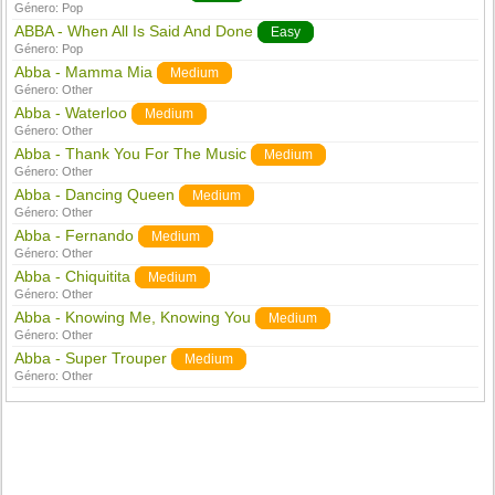
Género:
Pop
ABBA - When All Is Said And Done
Easy
Género:
Pop
Abba - Mamma Mia
Medium
Género:
Other
Abba - Waterloo
Medium
Género:
Other
Abba - Thank You For The Music
Medium
Género:
Other
Abba - Dancing Queen
Medium
Género:
Other
Abba - Fernando
Medium
Género:
Other
Abba - Chiquitita
Medium
Género:
Other
Abba - Knowing Me, Knowing You
Medium
Género:
Other
Abba - Super Trouper
Medium
Género:
Other