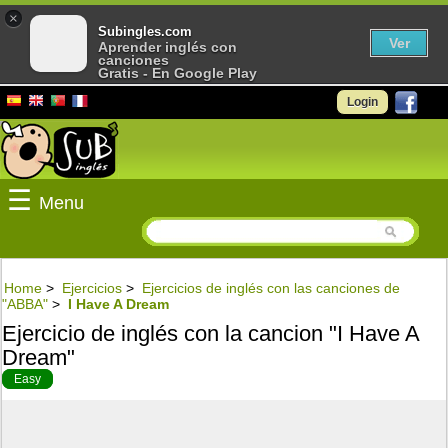
×
Subingles.com
Ver
Aprender inglés con
canciones
Gratis - En Google Play
Login
☰
Menu
Home
>
Ejercicios
>
Ejercicios de inglés con las canciones de
"ABBA"
>
I Have A Dream
Ejercicio de inglés con la cancion "I Have A
Dream"
Easy