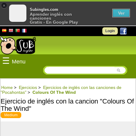
×
Subingles.com
Ver
Aprender inglés con
canciones
Gratis - En Google Play
Login
☰
Menu
Home
>
Ejercicios
>
Ejercicios de inglés con las canciones de
"Pocahontas"
>
Colours Of The Wind
Ejercicio de inglés con la cancion "Colours Of
The Wind"
Medium