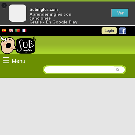
×
Subingles.com
Ver
Aprender inglés con
canciones
Gratis - En Google Play
Login
☰
Menu