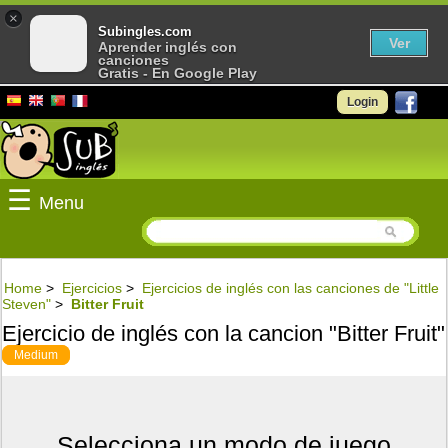
×
Subingles.com
Ver
Aprender inglés con
canciones
Gratis - En Google Play
Login
☰
Menu
Home
>
Ejercicios
>
Ejercicios de inglés con las canciones de "Little
Steven"
>
Bitter Fruit
Ejercicio de inglés con la cancion "Bitter Fruit"
Medium
Selecciona un modo de juego