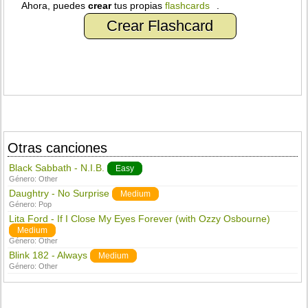
Ahora, puedes
crear
tus propias
flashcards
.
Crear Flashcard
Otras canciones
Black Sabbath - N.I.B.
Easy
Género:
Other
Daughtry - No Surprise
Medium
Género:
Pop
Lita Ford - If I Close My Eyes Forever (with Ozzy Osbourne)
Medium
Género:
Other
Blink 182 - Always
Medium
Género:
Other