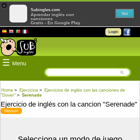
×
Subingles.com
Ver
Aprender inglés con
canciones
Gratis - En Google Play
Login
☰
Menu
Home
>
Ejercicios
>
Ejercicios de inglés con las canciones de
"Dover"
>
Serenade
Ejercicio de inglés con la cancion "Serenade"
Medium
Selecciona un modo de juego