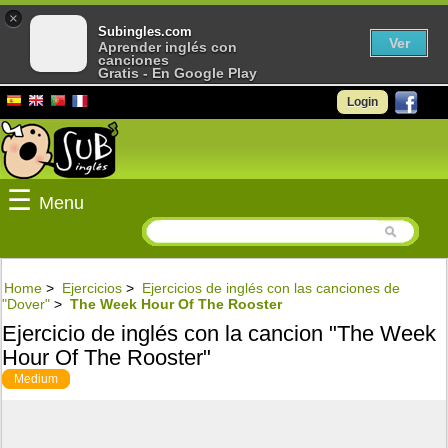
×
Subingles.com
Ver
Aprender inglés con
canciones
Gratis - En Google Play
Login
☰
Menu
Home
>
Ejercicios
>
Ejercicios de inglés con las canciones de
"Dover"
>
The Week Hour Of The Rooster
Ejercicio de inglés con la cancion "The Week
Hour Of The Rooster"
Medium