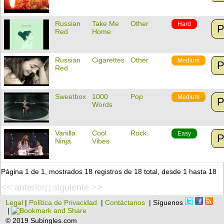
Russian
Take Me
Other
Hard
P
Red
Home
Russian
Cigarettes
Other
Medium
P
Red
Sweetbox
1000
Pop
Medium
P
Words
Vanilla
Cool
Rock
Easy
P
Ninja
Vibes
Página 1 de 1, mostrados 18 registros de 18 total, desde 1 hasta 18
<< anterior
siguiente >>
| |
Legal
|
Política de Privacidad
|
Contáctanos
| Síguenos
|
© 2019 Subingles.com