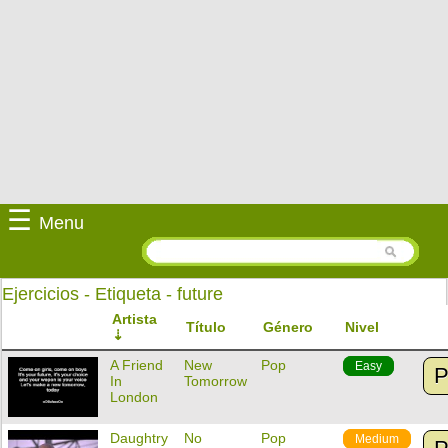
☰
Menu
Ejercicios - Etiqueta - future
Artista
Título
Género
Nivel
A Friend
New
Pop
Easy
P
In
Tomorrow
London
Daughtry
No
Pop
Medium