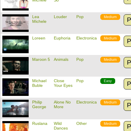
Michele
So
Lea
Louder
Pop
Medium
P
Michele
Loreen
Euphoria
Electronica
Medium
P
Maroon 5
Animals
Pop
Medium
P
Michael
Close
Pop
Easy
P
Buble
Your Eyes
Philip
Alone No
Electronica
Medium
P
George
More
Ruslana
Wild
Other
Medium
P
Dances