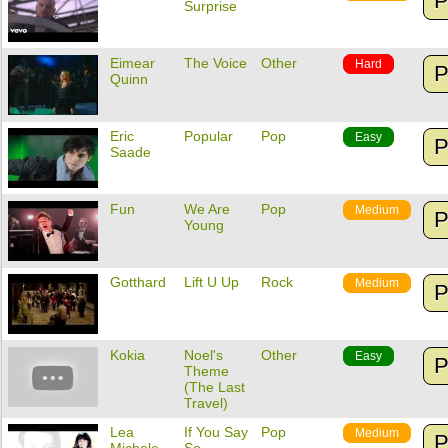
P
Surprise
Eimear
The Voice
Other
Hard
P
Quinn
Eric
Popular
Pop
Easy
P
Saade
Fun
We Are
Pop
Medium
P
Young
Gotthard
Lift U Up
Rock
Medium
P
Kokia
Noel's
Other
Easy
P
Theme
(The Last
Travel)
Lea
If You Say
Pop
Medium
P