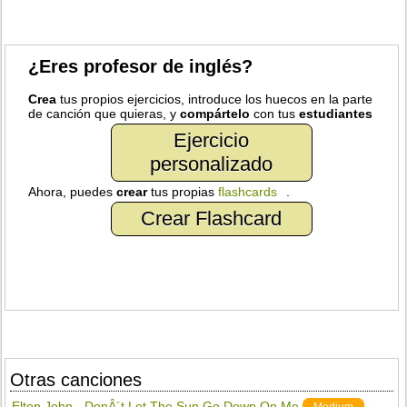
¿Eres profesor de inglés?
Crea
tus propios ejercicios, introduce los huecos en la parte
de canción que quieras, y
compártelo
con tus
estudiantes
Ejercicio
personalizado
Ahora, puedes
crear
tus propias
flashcards
.
Crear Flashcard
Otras canciones
Elton John - DonÂ´t Let The Sun Go Down On Me