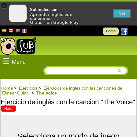
×
Subingles.com
Ver
Aprender inglés con
canciones
Gratis - En Google Play
Login
☰
Menu
Home
>
Ejercicios
>
Ejercicios de inglés con las canciones de
"Eimear Quinn"
>
The Voice
Ejercicio de inglés con la cancion "The Voice"
Hard
Selecciona un modo de juego