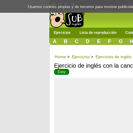
Usamos cookies propias y de terceros para mostrar publici
Ejercicios
Lista de reproducción
Cont
A
B
C
D
E
F
G
Home
>
Ejercicios
>
Ejercicios de inglés
Ejercicio de inglés con la can
Easy