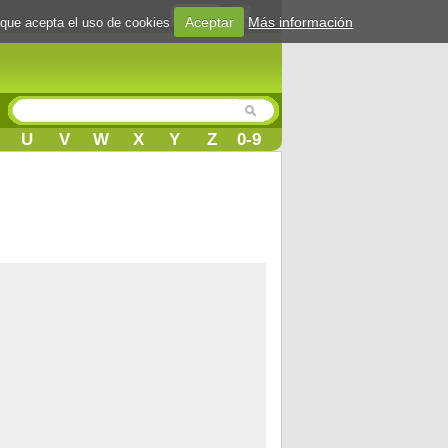
Login
Aceptar
Más información
 que acepta el uso de cookies
U
V
W
X
Y
Z
0-9