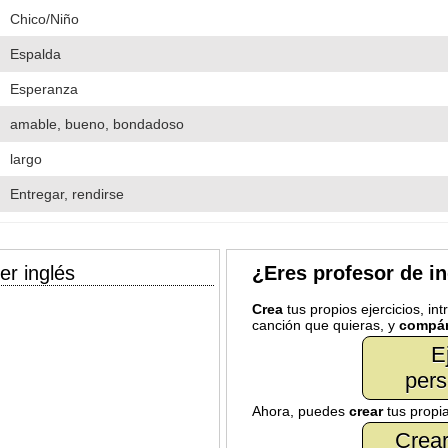
Chico/Niño
Espalda
Esperanza
amable, bueno, bondadoso
largo
Entregar, rendirse
er inglés
¿Eres profesor de i
Crea
tus propios ejercicios, in
canción que quieras, y
compár
E
pers
Ahora, puedes
crear
tus propi
Crear