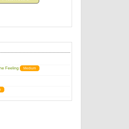
The Feeling
Medium
m