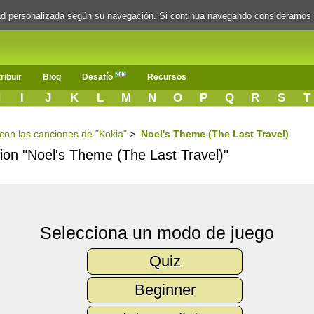
dad personalizada según su navegación. Si continua navegando consideramos
ribuir
Blog
Desafío
Recursos
H
I
J
K
L
M
N
O
P
Q
R
S
T
 con las canciones de "Kokia"
>
Noel's Theme (The Last Travel)
cion "Noel's Theme (The Last Travel)"
Selecciona un modo de juego
Quiz
Beginner