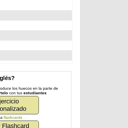
nglés?
troduce los huecos en la parte de
telo
con tus
estudiantes
jercicio
onalizado
as
flashcards
.
 Flashcard