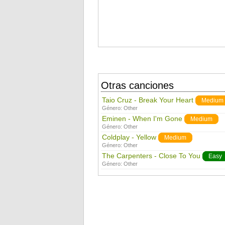
Otras canciones
Taio Cruz - Break Your Heart
Medium
Género:
Other
Eminen - When I'm Gone
Medium
Género:
Other
Coldplay - Yellow
Medium
Género:
Other
The Carpenters - Close To You
Easy
Género:
Other