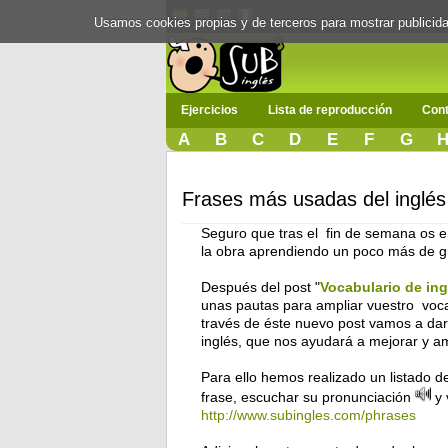
Usamos cookies propias y de terceros para mostrar publici
Ejercicios
Lista de reproducción
Cont
A
B
C
D
E
F
G
Frases más usadas del inglés
Seguro que tras el fin de semana os e
la obra aprendiendo un poco más de g
Después del post "
Vocabulario de ing
unas pautas para ampliar vuestro vocab
través de éste nuevo post vamos a dar
inglés, que nos ayudará a mejorar y am
Para ello hemos realizado un listado d
frase, escuchar su pronunciación
y 
http://www.subingles.com/phrases