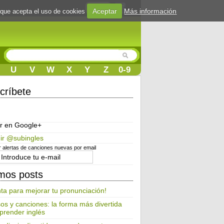
Login
Aceptar
Más información
 que acepta el uso de cookies
U
V
W
X
Y
Z
0-9
críbete
r en Google+
ir @subingles
r alertas de canciones nuevas por email
imos posts
ta para mejorar tu pronunciación!
os y canciones: la forma más divertida
prender inglés