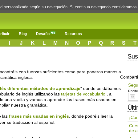
dad personalizada según su navegación. Si continua navegando consideramos
ribuir
Blog
Desafío
Recursos
H
I
J
K
L
M
N
O
P
Q
R
S
T
Sus
ncontráis con fuerzas suficientes como para poneros manos a
Comparti
ramática inglesa.
Segu
lés diferentes métodos de aprendizaje
" donde os dábamos
Recibi
ulario de inglés utilizando las
tarjetas de vocabulario
, a
le una vuelta y vamos a aprender las frases más usadas en
pliar nuestra gramática.
Últ
e las
frases más usadas en inglés
, donde podréis leer la
¡Can
ver su traducción al español.
Curs
de a