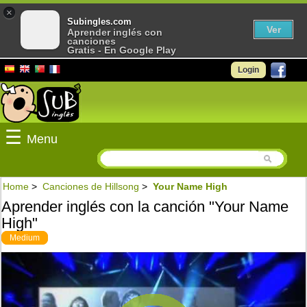
×
Subingles.com
Ver
Aprender inglés con
canciones
Gratis - En Google Play
Login
☰
Menu
Home
>
Canciones de Hillsong
>
Your Name High
Aprender inglés con la canción "Your Name
High"
Medium