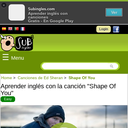
×
Subingles.com
Ver
Aprender inglés con
canciones
Gratis - En Google Play
Login
☰
Menu
Home
>
Canciones de Ed Sheran
>
Shape Of You
Aprender inglés con la canción "Shape Of
You"
Easy