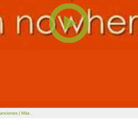
canciones |
Más...