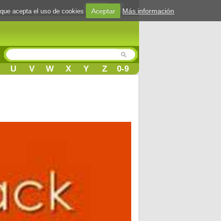
Login
Aceptar
Más información
 que acepta el uso de cookies
U
V
W
X
Y
Z
0-9