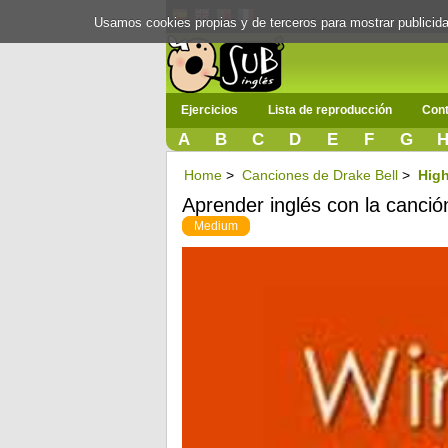
Usamos cookies propias y de terceros para mostrar publici
Ejercicios
Lista de reproducción
Cont
A
B
C
D
E
F
G
Home
>
Canciones de Drake Bell
>
Hig
Aprender inglés con la canci
Medium