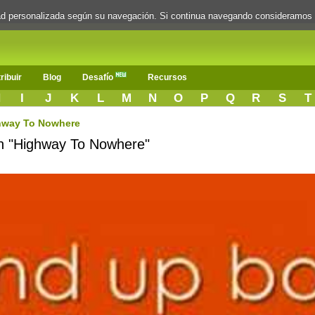
dad personalizada según su navegación. Si continua navegando consideramos
ribuir
Blog
Desafío
Recursos
H
I
J
K
L
M
N
O
P
Q
R
S
T
hway To Nowhere
ón "Highway To Nowhere"