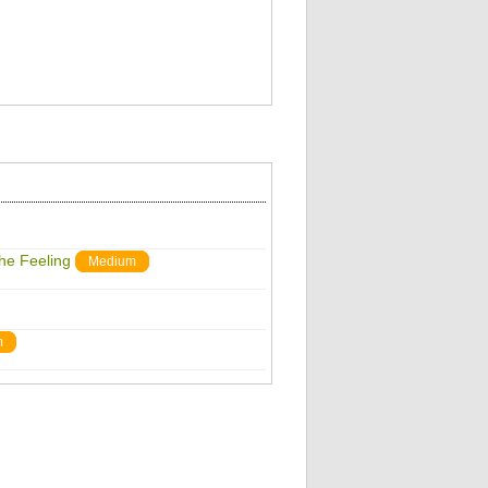
The Feeling
Medium
m