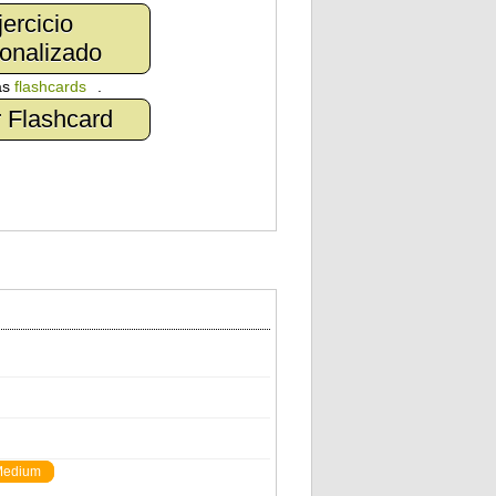
jercicio
onalizado
as
flashcards
.
 Flashcard
edium