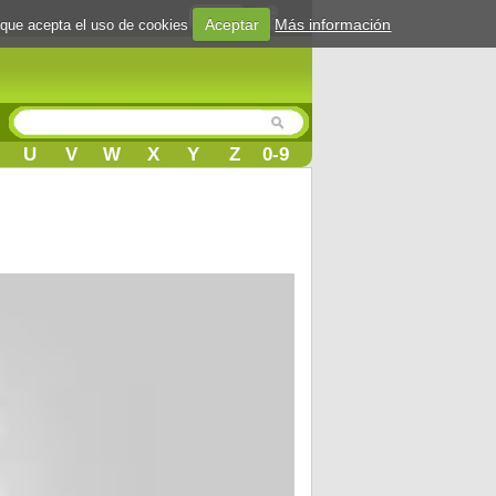
Login
Aceptar
Más información
 que acepta el uso de cookies
U
V
W
X
Y
Z
0-9