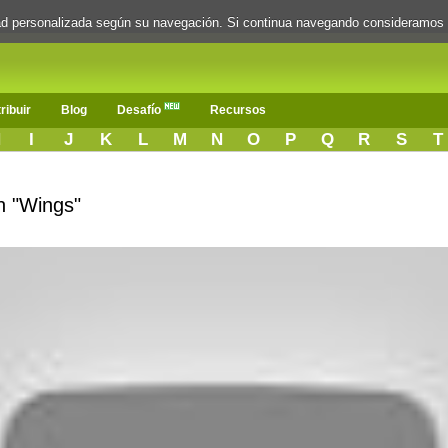
dad personalizada según su navegación. Si continua navegando consideramos
ribuir
Blog
Desafío
Recursos
H
I
J
K
L
M
N
O
P
Q
R
S
T
n "Wings"