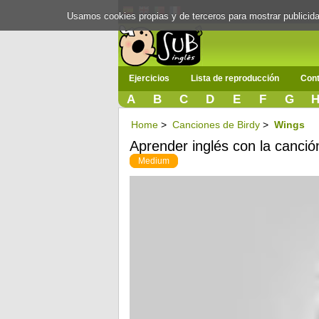
Usamos cookies propias y de terceros para mostrar publici
Ejercicios
Lista de reproducción
Cont
A
B
C
D
E
F
G
Home
>
Canciones de Birdy
>
Wings
Aprender inglés con la canció
Medium