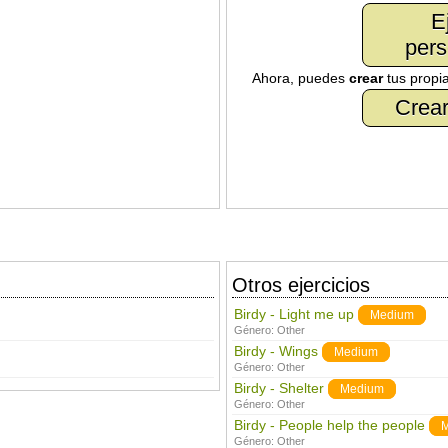
E
pers
Ahora, puedes
crear
tus propi
Crear
Otros ejercicios
Birdy - Light me up
Medium
Género:
Other
Birdy - Wings
Medium
Género:
Other
Birdy - Shelter
Medium
Género:
Other
Birdy - People help the people
M
Género:
Other