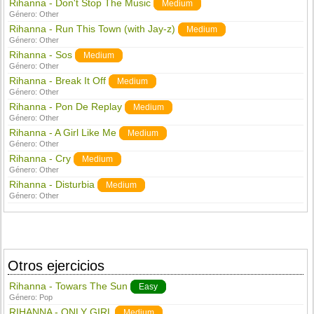
Rihanna - Don't Stop The Music
Medium
Género:
Other
Rihanna - Run This Town (with Jay-z)
Medium
Género:
Other
Rihanna - Sos
Medium
Género:
Other
Rihanna - Break It Off
Medium
Género:
Other
Rihanna - Pon De Replay
Medium
Género:
Other
Rihanna - A Girl Like Me
Medium
Género:
Other
Rihanna - Cry
Medium
Género:
Other
Rihanna - Disturbia
Medium
Género:
Other
Otros ejercicios
Rihanna - Towars The Sun
Easy
Género:
Pop
RIHANNA - ONLY GIRL
Medium